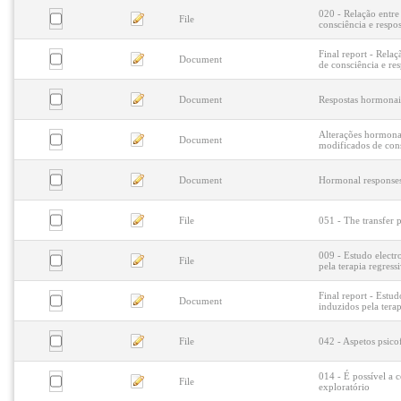
020 - Relação entre
File
consciência e respo
Final report - Rela
Document
de consciência e re
Document
Respostas hormonais
Alterações hormonai
Document
modificados de con
Document
Hormonal responses 
File
051 - The transfer p
009 - Estudo electr
File
pela terapia regress
Final report - Estu
Document
induzidos pela terap
File
042 - Aspetos psico
014 - É possível a
File
exploratório