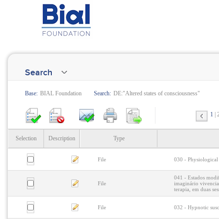
Search
Base:
BIAL Foundation
Search:
DE:"Altered states of consciousness"
1
Selection
Description
Type
File
030 - Physiological 
041 - Estados modif
File
imaginário vivencia
terapia, em duas ses
File
032 - Hypnotic susc