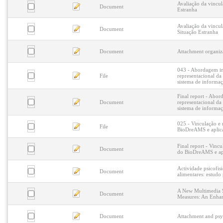
Avaliação da vincul
Document
Estranha
Avaliação da vincul
Document
Situação Estranha
Document
Attachment organizat
043 - Abordagem in
File
representacional da
sistema de informa
Final report - Abor
Document
representacional da
sistema de informa
025 - Vinculação e
File
BioDreAMS e aplica
Final report - Vinc
Document
do BioDreAMS e apl
Actividade psicofis
Document
alimentares: estudo
A New Multimedia S
Document
Measures: An Enhan
Document
Attachment and psyc