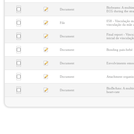
Biobeams: A multime
Document
ECG during the stra
058 - Vinculação ma
File
vinculação da mãe 
Final report - Vinc
Document
inicial de vinculaç
Document
Bonding pais-bebé
Document
Envolvimento emoci
Document
Attachment organizat
BioBeAms: A multim
Document
heart-rate