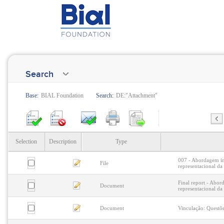
Search
Base:
BIAL Foundation
Search:
DE:"Attachment"
Selection
Description
Type
007 - Abordagem in
File
representacional da
Final report - Abor
Document
representacional da
Document
Vinculação: Questões