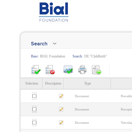
Search
Base:
BIAL Foundation
Search:
DE:"Childbirth"
Selection
Description
Type
Document
Prevalên
Document
Percepti
Document
Vincula