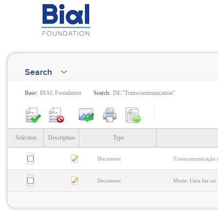
Search
Base:
BIAL Foundation
Search:
DE:"Transcommunication"
Selection
Description
Type
Document
Transcomunicação i
Document
Morte: Uma luz no 